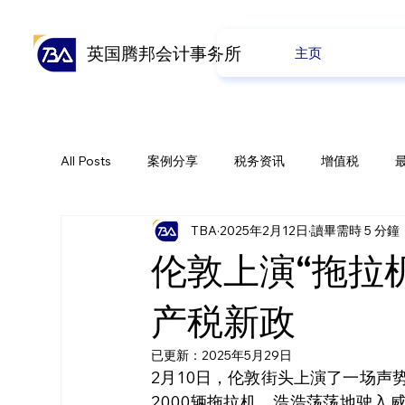
英国腾邦会计事务所
主页
All Posts
案例分享
税务资讯
增值税
TBA
2025年2月12日
讀畢需時 5 分鐘
全球贸易
会计业务
养老金
公司业务
伦敦上演“拖拉
产税新政
已更新：
2025年5月29日
2月10日，伦敦街头上演了一场声
2000辆拖拉机，浩浩荡荡地驶