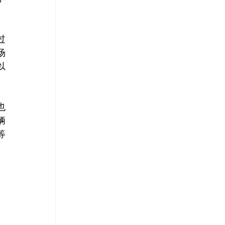
过
场
以
也
辆
等