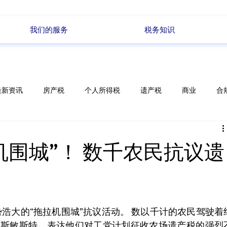
我们的服务
税务知识
最新资讯
房产税
个人所得税
遗产税
商业
合
储蓄
电商
政策变化
每周新闻
机围城”！ 数千农民抗议遗
势浩大的“拖拉机围城”抗议活动。 数以千计的农民驾驶着
入威斯敏斯特，表达他们对工党计划征收农场遗产税的强烈