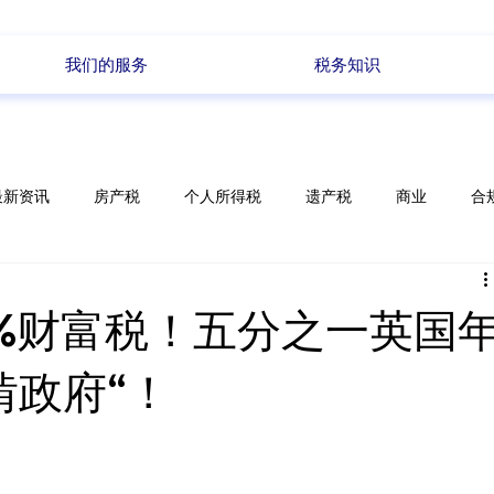
我们的服务
税务知识
最新资讯
房产税
个人所得税
遗产税
商业
合
储蓄
电商
政策变化
每周新闻
%财富税！五分之一英国
啃政府“！