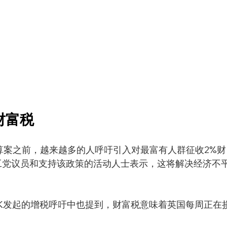
财富税
算案之前，越来越多的人呼吁引入对最富有人群征收2%财
。许多工党议员和支持该政策的活动人士表示，这将解决经济不
onaires UK发起的增税呼吁中也提到，财富税意味着英国每周正在