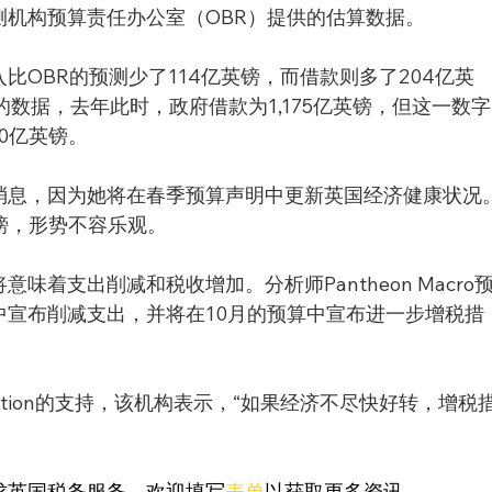
测机构预算责任办公室（OBR）提供的估算数据。
比OBR的预测少了114亿英镑，而借款则多了204亿英
的数据，去年此时，政府借款为1,175亿英镑，但这一数字
50亿英镑。
消息，因为她将在春季预算声明中更新英国经济健康状况
镑，形势不容乐观。
着支出削减和税收增加。分析师Pantheon Macro
中宣布削减支出，并将在10月的预算中宣布进一步增税措
oundation的支持，该机构表示，“如果经济不尽快好转，增税
求英国税务服务，欢迎填写
表单
以获取更多资讯。