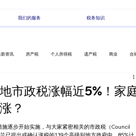
我们的服务
税务知识
最新资讯
房产税
个人所得税
遗产税
商业
合
储蓄
电商
政策变化
每周新闻
地市政税涨幅近5%！家
涨？
逐步开始实施，与大家紧密相关的市政税（Council 
兰已提出或确认涨税的139个高级别地方政府中，85%计