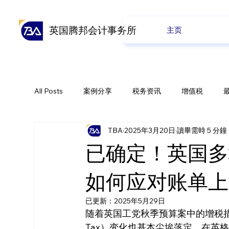
英国腾邦会计事务所
主页
All Posts
案例分享
税务资讯
增值税
TBA
2025年3月20日
讀畢需時 5 分鐘
全球贸易
会计业务
养老金
公司业务
已确定！英国多
如何应对账单上
已更新：
2025年5月29日
随着英国工党秋季预算案中的增税措施
Tax）变化也基本尘埃落定。在英格