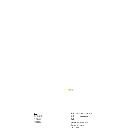
主页
电话：
+44 208 349 3939
我们的服务
邮箱：
info@tbagroup.uk
税务知识
地址：
联系我们
Suite 2, Second Floor
Sovereign House
1 Albert Place