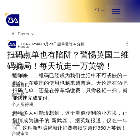
Search
All Posts
TBA
2025年10月28日
讀畢需時 4 分鐘
All Posts
扫码点单也有陷阱？警惕英国二维
案例分享
码骗局！每天坑走一万英镑！
税务资讯
近年来，二维码已经成为我们生活中不可或缺的一
增值税
部分，在英国的使用也越来越普遍。无论是在酒吧
最新资讯
扫码点单，还是在停车场缴费，只需轻轻一扫，就
房产税
能快速完成支付。
个人所得税
但很多人可能没想到，这个看似便利的小方块，正
遗产税
悄悄成为骗子的“新武器”。据英媒报道，仅在一年
商业
间，这种新型骗局就让消费者损失超过350万英镑！
合规审查