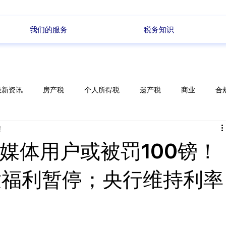
我们的服务
税务知识
最新资讯
房产税
个人所得税
遗产税
商业
合
鐘
储蓄
电商
政策变化
每周新闻
媒体用户或被罚100镑！
童福利暂停；央行维持利率