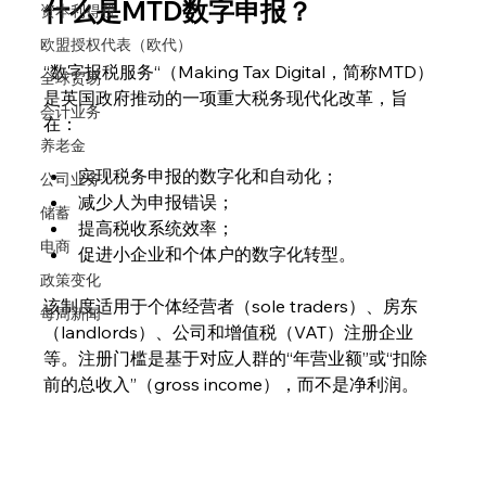
什么是MTD数字申报？
资本利得税
欧盟授权代表（欧代）
“数字报税服务“（Making Tax Digital，简称MTD）
全球贸易
是英国政府推动的一项重大税务现代化改革，旨
会计业务
在：
养老金
实现税务申报的数字化和自动化；
公司业务
减少人为申报错误；
储蓄
提高税收系统效率；
电商
促进小企业和个体户的数字化转型。
政策变化
该制度适用于个体经营者（sole traders）、房东
每周新闻
（landlords）、公司和增值税（VAT）注册企业
等。注册门槛是基于对应人群的“年营业额”或“扣除
前的总收入”（gross income），而不是净利润。