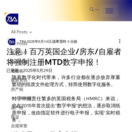
Search
All Posts
TBA
2025年5月14日
讀畢需時 3 分鐘
All Posts
注意！百万英国企业/房东/自雇者
案例分享
将强制注册MTD数字申报！
税务资讯
已更新：
2025年5月29日
增值税
随着数字化时代带来，许多行业都在逐步放弃厚重
最新资讯
繁琐的纸质文件处理方式，转而使用数字化服务。
房产税
对于申报责任繁多的英国税务局（HMRC）来说，
个人所得税
也在2015年首次提出“数字申报”的想法，逐步取消纸
遗产税
质申报，改由指定软件进行电子申报，实现“实时税
商业
务”。
合规审查