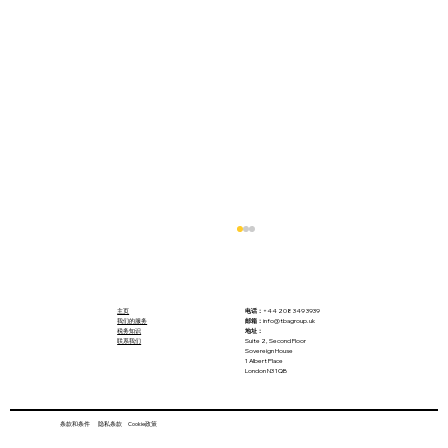
主页
电话：
+44 208 349 3939
我们的服务
邮箱：
info@tbagroup.uk
税务知识
地址：
联系我们
Suite 2, Second Floor
Sovereign House
1 Albert Place
London N3 1QB
条款和条件 隐私条款 Cookie政策