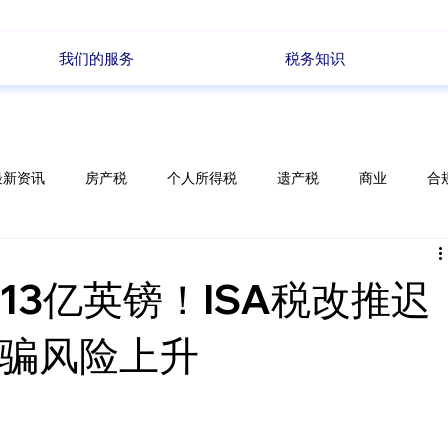
我们的服务
税务知识
最新资讯
房产税
个人所得税
遗产税
商业
合
储蓄
电商
政策变化
每周新闻
13亿英镑！ISA税改推迟
骗风险上升