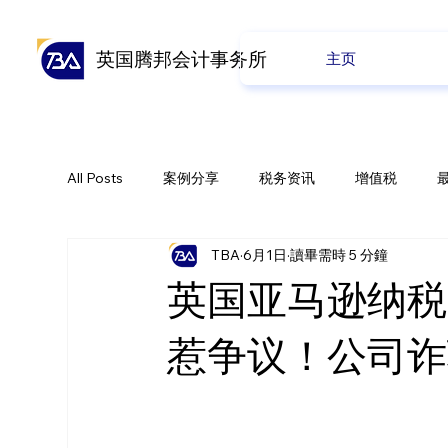
英国腾邦会计事务所
主页
All Posts
案例分享
税务资讯
增值税
TBA
6月1日
讀畢需時 5 分鐘
全球贸易
会计业务
养老金
公司业务
英国亚马逊纳税
惹争议！公司诈