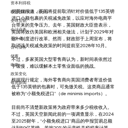
资本利得税
据英媒报道，英国将提前取消针对价值低于135英镑
欧盟授权代表（欧代）
进口小额包裹的关税减免政策，以应对海外电商平
全球贸易
台带来的竞争压力。去年，英国财政大臣曾表示，
会计业务
英国将效仿美国和欧洲相关做法，计划于2029年对
养老金
这一制度进行改革。然而，财政部于上周宣布，将
取消该关税减免政策的时间提前至2028年10月。
公司业务
储蓄
不过，多家英国大型零售商认为，新时间表依然过
电商
于缓慢，难以缓解本土零售业面临的挑战。
政策变化
根据现行规定，海外零售商向英国消费者寄送价值
每周新闻
低于135英镑的包裹时，可免缴关税。这类商品通常
被称为“小额免税进口”（de minimis imports）。
目前尚不清楚新政策将为政府带来多少税收收入。
不过，英国天空新闻此前的一项调查显示，在2024
至2025财年，“小额免税进口”商品的申报贸易总额
达到59亿英镑。若按20%的示意性关税税率计算，