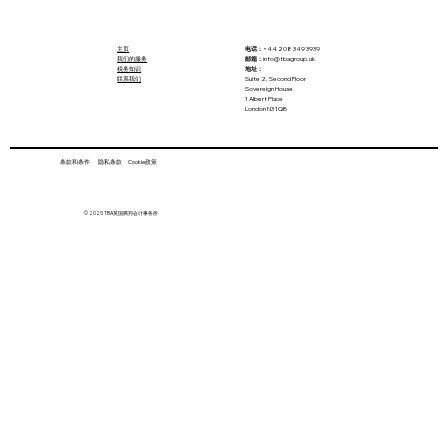
主页
电话：
+44 208 349 3939
我们的服务
邮箱：
info@tbagroup.uk
税务知识
地址：
联系我们
Suite 2, Second Floor
Sovereign House
1 Albert Place
London N3 1QB
条款和条件 隐私条款 Cookie政策
1.53亿英镑税务诈骗案曝光！油价推高英
© 2025 TBA英国腾邦会计事务所
国公务车补贴！亚马逊生鲜开启当日达