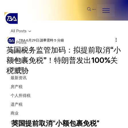
Search
All Posts
TBA
6月29日
讀畢需時 5 分鐘
All Posts
英国税务监管加码：拟提前取消“小
案例分享
额包裹免税”！特朗普发出100%关
税务资讯
税威胁
增值税
最新资讯
房产税
个人所得税
遗产税
商业
英国提前取消“小额包裹免税”
合规审查