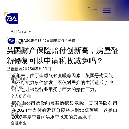
Search
All Posts
TBA
2025年3月12日
讀畢需時 4 分鐘
All Posts
英国财产保险赔付创新高，房屋翻
案例分享
新修复可以申请税收减免吗？
税务资讯
已更新：
2025年5月29日
增值税
近年来，由于全球气候变暖等因素，英国恶劣天气
最新资讯
和不可抗力事件频发，不仅对民众的生活造成了冲
房产税
击，也让保险行业承受了巨大的赔付压力。
个人所得税
据咨询公司德勤的最新数据显示称，英国保险公司
遗产税
在2024年支付的索赔总额将达到55亿英镑，这是自
商业
2007年夏季暴雨洪水季以来的最高水平。
合规审查