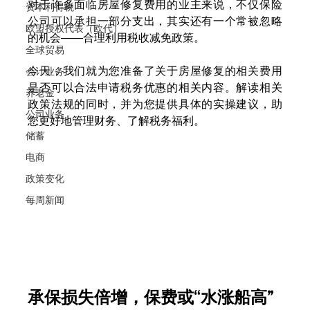
对于许多面临房屋修复费用的业主来说，不仅保险
资本利得税
公司可以承担一部分支出，其实还有一个常被忽略
欧盟授权代表（欧代）
的机会——合理利用税收减免政策。
全球贸易
今天，我们就为您准备了关于房屋修复的相关费用
会计业务
是否可以合法申请税务优惠的相关内容。解读相关
养老金
政策法规的同时，并为您提供具体的实操建议，助
公司业务
您更好地管理财务、了解税务福利。
储蓄
电商
政策变化
每周新闻
承保损失倍增，保费或“水涨船高”