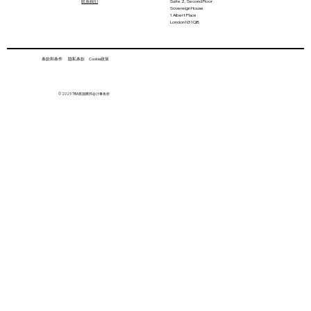
联系我们
Suite 2, Second Floor
Sovereign House
1 Albert Place
London N3 1QB
条款和条件 隐私条款 Cookie政策
英国购房指南——四种房产所有权类型的
© 2025 TBA英国腾邦会计事务所
选择