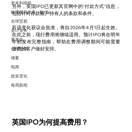
资本利得税
另外，英国IPO已更新其官网中的“付款方式”信息，
欧盟授权代表（欧代）
包括针对存款账户持有人的条款和条件。
全球贸易
若该变化获议会批准，将自2026年4月1日起生效。
会计业务
在此之前，现行费用将继续适用。预计IPO将在明年
养老金
年初发布完整指南，帮助在费用调整期间可能需要
缴费的客户做好安排。
公司业务
储蓄
电商
政策变化
每周新闻
英国IPO为何提高费用？