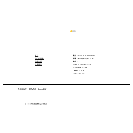
主页
电话：
+44 208 349 3939
我们的服务
邮箱：
info@tbagroup.uk
税务知识
地址：
联系我们
Suite 2, Second Floor
Sovereign House
1 Albert Place
London N3 1QB
条款和条件 隐私条款 Cookie政策
圣诞节做手工、摆摊、接兼职？副业收入
© 2025 TBA英国腾邦会计事务所
超过£1,000均要申报纳税！