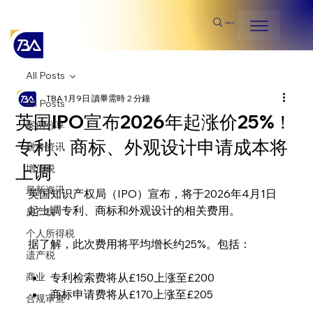
Search
All Posts
TBA
1月9日
讀畢需時 2 分鐘
All Posts
英国IPO宣布2026年起涨价25%！
案例分享
专利、商标、外观设计申请成本将
税务资讯
上调
增值税
最新资讯
英国知识产权局（IPO）宣布，将于2026年4月1日
起上调专利、商标和外观设计的相关费用。
房产税
个人所得税
据了解，此次费用将平均增长约25%。包括：
遗产税
商业
专利检索费将从£150上涨至£200
商标申请费将从£170上涨至£205
合规审查