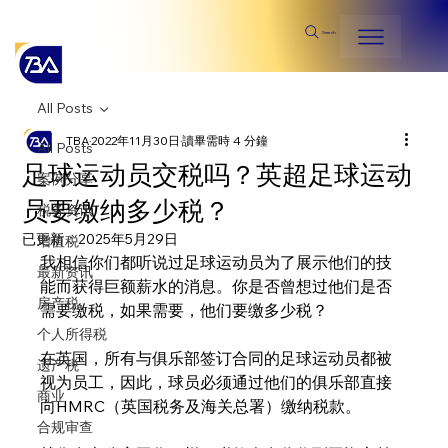
Search
All Posts
TBA
2022年11月30日
讀畢需時 4 分鐘
All Posts
足球运动员交税吗？英超足球运动
案例分享
员要缴纳多少税？
税务资讯
已更新：
2025年5月29日
增值税
我相信你们都听说过足球运动员为了展示他们的技
最新资讯
能而获得巨额薪水的消息。你是否曾想过他们是否
房产税
需要缴税，如果需要，他们要缴多少税？
个人所得税
在英国，所有与俱乐部签订合同的足球运动员都被
遗产税
视为员工，因此，球员必须通过他们的俱乐部直接
商业
向HMRC（英国税务及海关总署）缴纳税款。
合规审查