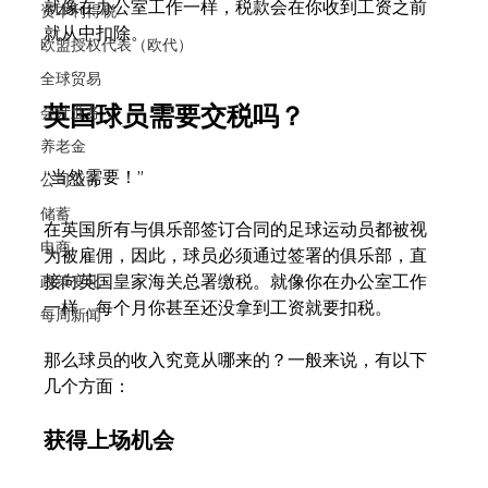
就像在办公室工作一样，税款会在你收到工资之前
资本利得税
就从中扣除。
欧盟授权代表（欧代）
全球贸易
英国球员需要交税吗？
会计业务
养老金
“当然需要！”
公司业务
储蓄
在英国所有与俱乐部签订合同的足球运动员都被视
电商
为被雇佣，因此，球员必须通过签署的俱乐部，直
接向英国皇家海关总署缴税。就像你在办公室工作
政策变化
一样，每个月你甚至还没拿到工资就要扣税。
每周新闻
那么球员的收入究竟从哪来的？一般来说，有以下
几个方面：
获得上场机会