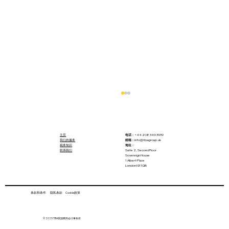
主页
电话：
+44 208 349 3939
我们的服务
邮箱：
info@tbagroup.uk
税务知识
地址：
联系我们
Suite 2, Second Floor
Sovereign House
1 Albert Place
London N3 1QB
条款和条件 隐私条款 Cookie政策
我们可以对新的工党政府有什么期待？
© 2025 TBA英国腾邦会计事务所