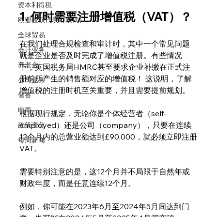
资本利得税
1. 何时需要注册增值税（VAT）？
欧盟授权代表（欧代）
全球贸易
在我们处理合规检查和审计时，其中一个常见问题
会计业务
就是企业是否及时完成了增值税注册。有些情况
养老金
下，英国税务局HMRC甚至要求企业补缴在正式注
册前所产生的销售额对应的增值税！ 这说明，了解
公司业务
增值税的注册时机至关重要，并且需要提前规划。
储蓄
电商
根据现行规定，无论你是个体经营者（self-
employed）还是公司（company），只要在连续
政策变化
12个月内的总营业额达到£90,000，就必须立即注册
每周新闻
VAT。
需要特别注意的是，这12个月并不局限于自然年或
财政年度，而是任意连续12个月。
例如，你可能在2023年6月至2024年5月间达到门