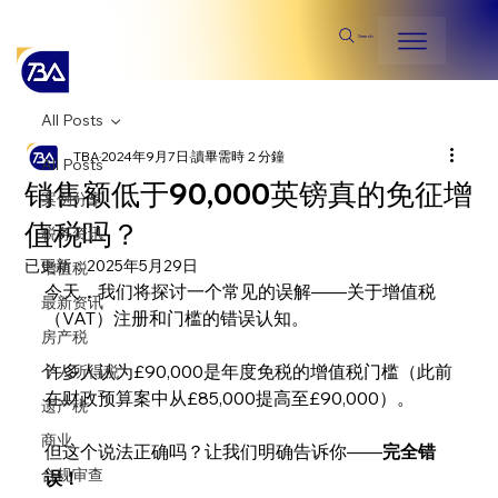
Search
All Posts
TBA
2024年9月7日
讀畢需時 2 分鐘
All Posts
销售额低于90,000英镑真的免征增
案例分享
值税吗？
税务资讯
已更新：
2025年5月29日
增值税
今天，我们将探讨一个常见的误解——关于增值税
最新资讯
（VAT）注册和门槛的错误认知。
房产税
许多人认为£90,000是年度免税的增值税门槛（此前
个人所得税
在财政预算案中从£85,000提高至£90,000）。
遗产税
商业
但这个说法正确吗？让我们明确告诉你——
完全错
合规审查
误！