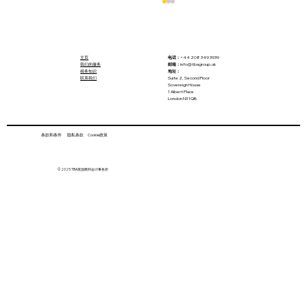
主页
电话：
+44 208 349 3939
我们的服务
邮箱：
info@tbagroup.uk
税务知识
地址：
联系我们
Suite 2, Second Floor
Sovereign House
1 Albert Place
London N3 1QB
条款和条件 隐私条款 Cookie政策
英国税务局将税收罚款额度提高25%
© 2025 TBA英国腾邦会计事务所