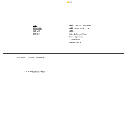
主页
电话：
+44 208 349 3939
我们的服务
邮箱：
info@tbagroup.uk
税务知识
地址：
联系我们
Suite 2, Second Floor
Sovereign House
1 Albert Place
London N3 1QB
条款和条件 隐私条款 Cookie政策
租金收入税要上调？2026年英国房东税务
© 2025 TBA英国腾邦会计事务所
5大关键变化