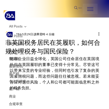
Search
All Posts
TBA
5月29日
讀畢需時 4 分鐘
All Posts
非英国税务居民在英履职，如何合
案例分享
规处理税务与国民保险？
税务资讯
随着企业日益全球化，英国公司任命居住在英国境
增值税
外但在英国履职的董事已变得十分常见。尽管这可
最新资讯
以带来宝贵的专业经验，但同时也引发了复杂的英
房产税
国雇佣税问题，而这些问题往往被忽视。若未能妥
个人所得税
善应对这些风险，个人和公司都可能面临意料之外
的税务负担。
遗产税
商业
合规审查