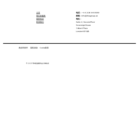
主页
电话：
+44 208 349 3939
我们的服务
邮箱：
info@tbagroup.uk
税务知识
地址：
联系我们
Suite 2, Second Floor
Sovereign House
1 Albert Place
London N3 1QB
条款和条件 隐私条款 Cookie政策
22亿英镑重塑养老金版图，英国居民为何
© 2025 TBA英国腾邦会计事务所
提前 “抢跑”？