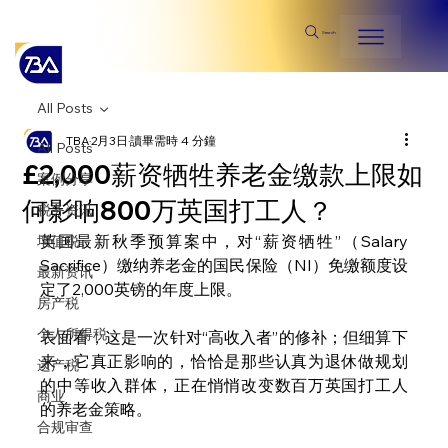
Search
All Posts
TBA
2月3日
讀畢需時 4 分鐘
All Posts
£2,000薪资牺牲养老金缴款上限如
案例分享
何影响800万英国打工人？
税务资讯
英国最新秋季预算案中，对“薪资牺牲”（Salary 
增值税
Sacrifice）缴纳养老金的国民保险（NI）免缴额度设
最新资讯
定了2,000英镑的年度上限。
房产税
个人所得税
表面看，这是一次针对“高收入者”的修补；但细算下
来，它真正影响的，恰恰是那些认真为退休做规划
遗产税
的中等收入群体，正在悄悄改变数百万英国打工人
商业
的养老金策略。
合规审查