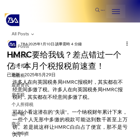
Search
All Posts
TBA
2025年1月10日
讀畢需時 4 分鐘
All Posts
HMRC要给我钱？差点错过一个
案例分享
亿！本月个税报税前速查！
税务资讯
已更新：
2025年5月29日
增值税
许多人在向英国税务局HMRC报税时，其实都在不
最新资讯
经意间多缴了税。许多人在向英国税务局HMRC报
房产税
税时，其实都在不经意间多缴了税。
个人所得税
可别小看这潜在的”失误“。一个纳税财年累计下来，
遗产税
一些个人无形中多缴的税款可能达到数千甚至上万
商业
镑。若是就这样让HMRC白白占了便宜，那不是亏
合规审查
大了！