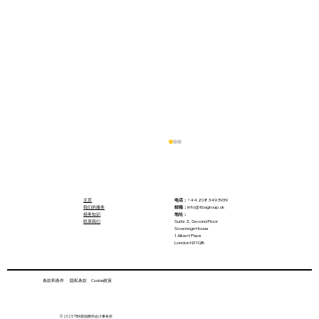
主页
电话：
+44 208 349 3939
我们的服务
邮箱：
info@tbagroup.uk
税务知识
地址：
联系我们
Suite 2, Second Floor
Sovereign House
1 Albert Place
London N3 1QB
条款和条件 隐私条款 Cookie政策
圣诞狂欢之后，如何处理为庆祝节日产生
© 2025 TBA英国腾邦会计事务所