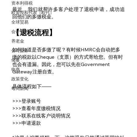
资本利得税
最近，我们就帮许多客户处理了退税申请，成功追
欧盟授权代表（欧代）
回他们的多缴税金。
全球贸易
【退税流程】
会计业务
养老金
如何知道是否多缴了呢？有时候HMRC会自动把多
公司业务
缴的税款以Cheque（支票）的方式寄给您。但有时
储蓄
也会有遗漏。因此，您可以先在Government 
电商
Gateway注册自查。
政策变化
具体流程如下——
每周新闻
>>>登录账号
>>>查看年度缴税情况
>>>联系在线客户说明情况
>>>申请退款