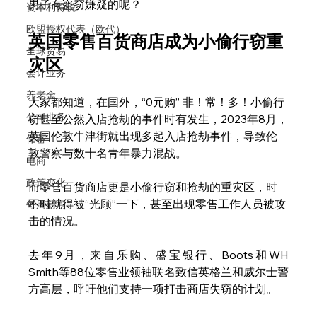
男子有盗窃嫌疑的呢？
资本利得税
欧盟授权代表（欧代）
英国零售百货商店成为小偷行窃重
全球贸易
灾区
会计业务
养老金
大家都知道，在国外，“0元购” 非！常！多！小偷行
公司业务
窃甚至公然入店抢劫的事件时有发生，2023年8月，
英国伦敦牛津街就出现多起入店抢劫事件，导致伦
储蓄
敦警察与数十名青年暴力混战。
电商
政策变化
而零售百货商店更是小偷行窃和抢劫的重灾区，时
不时就得被“光顾”一下，甚至出现零售工作人员被攻
每周新闻
击的情况。
去年9月，来自乐购、盛宝银行、Boots和WH 
Smith等88位零售业领袖联名致信英格兰和威尔士警
方高层，呼吁他们支持一项打击商店失窃的计划。