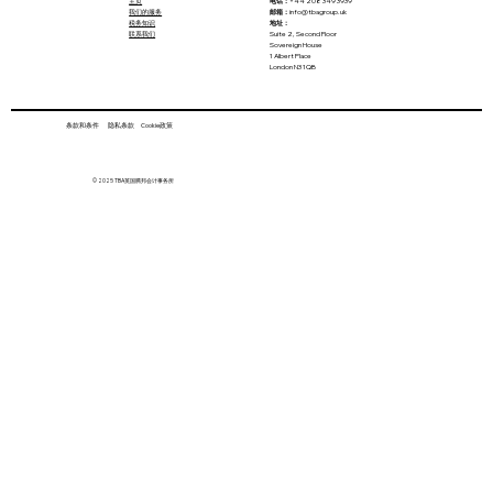
主页
电话：
+44 208 349 3939
我们的服务
邮箱：
info@tbagroup.uk
税务知识
地址：
联系我们
Suite 2, Second Floor
Sovereign House
1 Albert Place
London N3 1QB
条款和条件 隐私条款 Cookie政策
小小错误，英国雇员向税局多付了58亿镑
© 2025 TBA英国腾邦会计事务所
税金！请务必检查自己税号