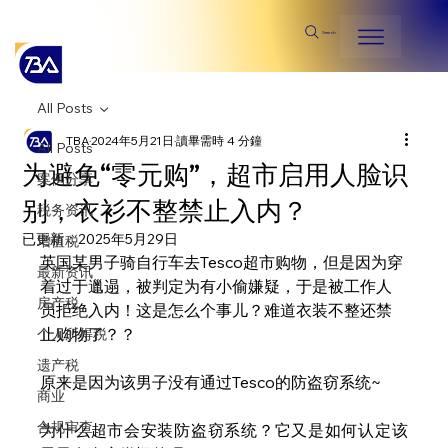
Search
All Posts
TBA
2024年5月21日
讀畢需時 4 分鐘
All Posts
为避免“零元购”，超市启用人脸识
案例分享
别，衣衫不整禁止入内？
税务资讯
已更新：
2025年5月29日
增值税
英国某男子骑自行车去Tesco超市购物，但是因为穿
最新资讯
着过于邋遢，被判定为有小偷嫌疑，于是被工作人
房产税
员拒绝入内！这是怎么个事儿？难道衣装不整还禁
止购物了？？
个人所得税
遗产税
原来是因为该男子没有通过Tesco的防盗窃系统~
商业
合规审查
为什么超市会安装防盗窃系统？它又是如何认定该