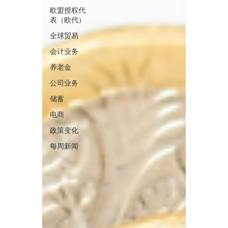
欧盟授权代
表（欧代）
全球贸易
会计业务
养老金
公司业务
储蓄
电商
政策变化
每周新闻