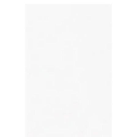
兰！美国税收豁免影响英国
本周英国财经热点聚焦三大议题：国内财政压力加
剧、国际企业税规则变化，以及苏格兰高价值住宅税
改革。