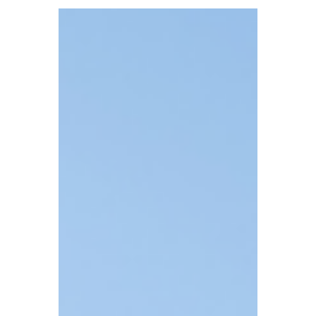
TBA
7月6日
讀畢需時 4 分鐘
英国经历史上最热六月！150家逃税企
业曝光；市政税欠款创新高
英国经历史上最热六月；HMRC公布150余家逃税企
业和个人名单；英国市政税欠款创历史新高