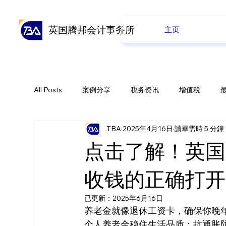
英国腾邦会计事务所
主页
All Posts
案例分享
税务资讯
增值税
TBA
2025年4月16日
讀畢需時 5 分鐘
全球贸易
会计业务
养老金
公司业务
点击了解！英国
收钱的正确打开
已更新：
2025年6月16日
养老金就像退休工资卡，确保你晚
个人养老金稳住生活品质；抗通胀防