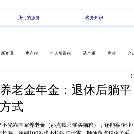
我们的服务
税务知识
最新资讯
房产税
个人所得税
遗产税
商业
合
储蓄
电商
政策变化
每周新闻
养老金年金：退休后躺平
方式
年不光靠国家养老金（那点钱只够买猫粮），还能靠企业/
长寿，活到100岁也不怕账户清零，顺便薅点税优羊毛