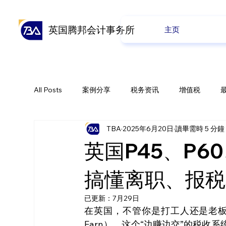
英国腾邦会计事务所
主页
All Posts
案例分享
税务资讯
增值税
TBA
2025年6月20日
讀畢需時 5 分鐘
全球贸易
会计业务
养老金
公司业务
英国P45、P6
搞懂离职、报税
已更新：
7月29日
在英国，不管你是打工人还是老板，发
Earn）。这个“边赚边交”的税