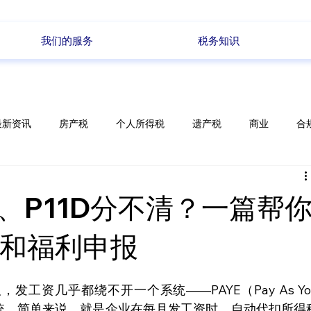
我们的服务
税务知识
最新资讯
房产税
个人所得税
遗产税
商业
合
储蓄
电商
政策变化
每周新闻
0、P11D分不清？一篇帮
和福利申报
工资几乎都绕不开一个系统——PAYE（Pay As You
收系统，简单来说，就是企业在每月发工资时，自动代扣所得