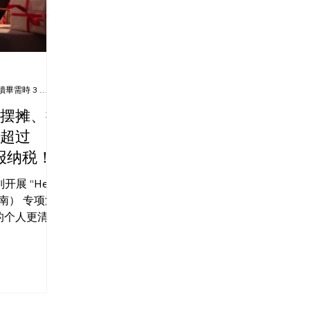
讀畢需時 3 分鐘
摆摊、接
超过
申报纳税！
展 “Help
业指南） 专项活
的个人更清楚
任。其中包括
,000英镑