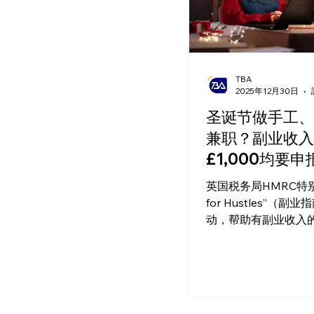
TBA
2025年12月30日
圣诞节做手工、
兼职？副业收入
£1,000均要
英国税务局HMRC特别开
for Hustles”（副
动，帮助有副业收入
地理解自己的税务责
最关键的一项政策——1
交易免税额（Trading
Allowance）