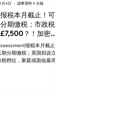
1月4日
讀畢需時 5 分鐘
线报税本月截止！可选
期分期缴税；市政税或
£7,500？！加密货
迎来全球新规
 Assessment报税本月截止，
延期分期缴税；英国拟设立新
政税档位，家庭或面临最高
00英镑的收费；英国及47个国
地区实施新加密货币税收规则