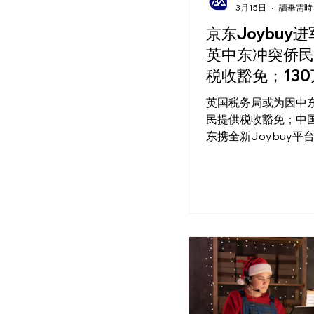
3月15日
讀畢需時 
京东Joybuy
英中东冲突侨民
税收豁免；13
被收逾期利息
英国税务局或为因中
民提供税收豁免；中
东携全新Joybuy平
场；英国130万纳税
被收取1.37亿英镑利