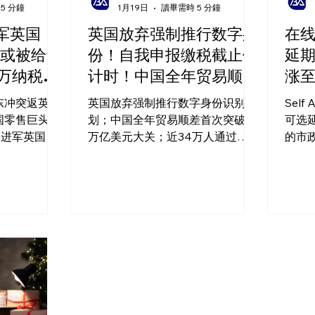
5 分鐘
1月19日
讀畢需時 5 分鐘
进军英国！
英国放弃强制推行数字身
在
或被给予
份！自我申报缴税截止倒
延
0万纳税人
计时！中国全年贸易顺差
涨至
首破1万亿美元
币
东冲突返英侨
英国放弃强制推行数字身份识别计
Self
国零售巨头京
划；中国全年贸易顺差首次突破1
可选
台进军英国市
万亿美元大关；近34万人通过
的市
人因逾期缴税
HMRC App缴纳自我申报税款
7,5
息
家/