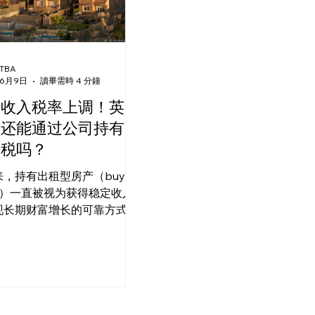
TBA
6月9日
讀畢需時 4 分鐘
赁收入税率上调！英国
东还能通过公司持有房
节税吗？
，持有出租型房产（buy-
let）一直被视为获得稳定收入
现长期财富增长的可靠方式。
今的环境已经发生了变化——
英国大部分地区的租金仍在持
涨，但税收政策的变化和成本
升，使得房东更难将高租金转
高利润。同时，固定期限租约
束以及“无过错驱逐”的取消，