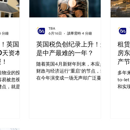
TBA
4 分鐘
6月16日
讀畢需時 4 分鐘
！英国房
英国税负创纪录上升！这
租
0天资本
是中产最难的一年？
房
报！
产
随着英国4月新财年到来，本应是
财政与经济运行“重启”的节点，却
租物业的投资
多年来
在今年演变成一场无声却广泛蔓延
容易被忽视、
to-
的“英国税负上行”。
键点，就是
和实
（CGT）申
但如
尽管
续上
的上
化为
的结