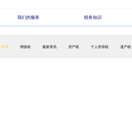
我们的服务
税务知识
务资讯
增值税
最新资讯
房产税
个人所得税
遗产税
代表（欧代）
全球贸易
会计业务
养老金
公司业务