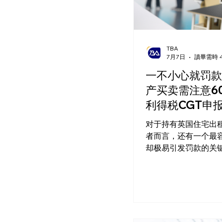
TBA
7月7日
讀畢需時 
一不小心就罚款
产买卖需注意6
利得税CGT申
对于持有英国住宅出
者而言，还有一个最
却极易引发罚款的关
——“60天资本利得税
报规则”。