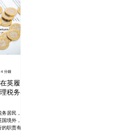
也让
4 分鐘
在英履
理税务与
税务居民，或
英国境外，只
行的职责有关
甚至股权激励